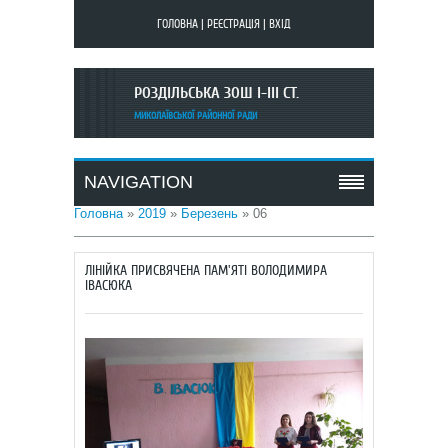
ГОЛОВНА
|
РЕЄСТРАЦІЯ
|
ВХІД
РОЗДІЛЬСЬКА ЗОШ I-III СТ.
МИКОЛАЇВСЬКОЇ РАЙОННОЇ РАДИ
NAVIGATION
Головна
»
2019
»
Березень
»
06
ЛІНІЙКА ПРИСВЯЧЕНА ПАМ'ЯТІ ВОЛОДИМИРА
ІВАСЮКА