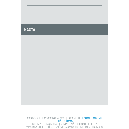
КАРТА
COPYRIGHT MYCORP © 2026
|
ЗРОБИТИ
БЕЗКОШТОВНИЙ
САЙТ
З
UCOZ
ВСІ МАТЕРІАЛИ НА ЦЬОМУ САЙТІ РОЗМІЩЕНІ НА
УМОВАХ ЛІЦЕНЗІЇ CREATIVE COMMONS ATTRIBUTION 4.0