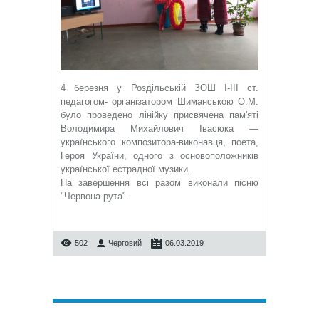
4 березня у Роздільській ЗОШ І-ІІІ ст.
педагогом- організатором Шиманською О.М.
було проведено лінійку присвячена пам'яті
Володимира Михайлович Івасюка —
українського композитора-виконавця, поета,
Героя України, одного з основоположників
української естрадної музики.
На завершення всі разом виконали пісню
"Червона рута".
502
Черговий
06.03.2019