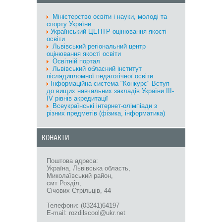
Міністерство oсвіти і науки, молоді та
спорту України
Український ЦЕНТР оцінювання якості
освіти
Львівський регіональний центр
оцінювання якості освіти
Освітній портал
Львівський обласний інститут
післядипломної педагогічної освіти
Інформаційна система "Конкурс" Вступ
до вищих навчальних закладів України III-
IV рівнів акредитації
Всеукраїнські інтернет-олімпіади з
різних предметів (фізика, інформатика)
КОНАКТИ
Поштова адреса:
Україна, Львівська область,
Миколаївський район,
смт Розділ,
Січових Стрільців, 44
Телефони: (03241)64197
E-mail: rozdilscool@ukr.net