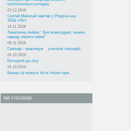
політехнічного коледжу
23.12.2019
Святий Миколай завітав у Роздільську
ЗОШ І-ІІІст
14.11.2019
Тематична лінійка " Без мови рідної, юначе,
народу нашого нема!"
08.11.2019
Cемінар - практикум учителів географії
24.10.2019
Екскурсія до лісу
24.10.2019
Краще гір можуть бути тільки гори…
МИ У FACEBOOK