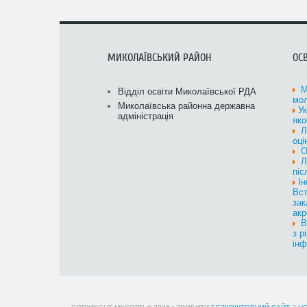
МИКОЛАЇВСЬКИЙ РАЙОН
ОСВ
Мі
Відділ освіти Миколаївської РДА
мол
Миколаївська районна державна
У
адміністрація
яко
Л
оці
О
Л
піс
І
Вст
зак
акр
Вс
з р
інф