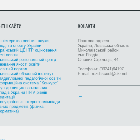
ІТНІ САЙТИ
КОНАКТИ
ністерство oсвіти і науки,
Поштова адреса:
оді та спорту України
Україна, Львівська область,
країнський ЦЕНТР оцінювання
Миколаївський район,
сті освіти
смт Розділ,
ьвівський регіональний центр
Січових Стрільців, 44
нювання якості освіти
світній портал
Телефони: (03241)64197
ьвівський обласний інститут
E-mail: rozdilscool@ukr.net
лядипломної педагогічної освіти
нформаційна система "Конкурс"
уп до вищих навчальних
ладів України III-IV рівнів
едитації
еукраїнські інтернет-олімпіади
ізних предметів (фізика,
орматика)