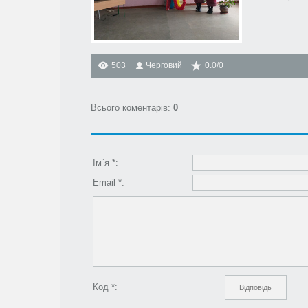
503
Черговий
0.0
/
0
Всього коментарів
:
0
Ім`я *:
Email *:
Код *: