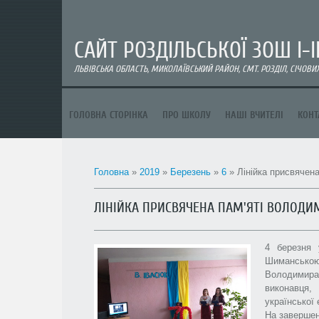
CАЙТ РОЗДІЛЬСЬКОЇ ЗОШ І-ІІІ
ЛЬВІВСЬКА ОБЛАСТЬ, МИКОЛАЇВСЬКИЙ РАЙОН, СМТ. РОЗДІЛ, СІЧОВИХ 
ГОЛОВНА СТОРІНКА
ПРО ШКОЛУ
НАШІ ВЧИТЕЛІ
КОНТ
Головна
»
2019
»
Березень
»
6
» Лінійка присвячен
ЛІНІЙКА ПРИСВЯЧЕНА ПАМ'ЯТІ ВОЛОДИ
4 березня 
Шимансько
Володимир
виконавця,
української 
На завершен