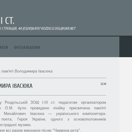
 СТ.
СТРІЛЬЦІВ, 44 (03241)64197 ROZDILSCOOL@UKR.NET
АКТИ
ФОТОАЛЬБОМИ
а пам'яті Володимира Івасюка
МИРА ІВАСЮКА
22:34
у Роздільській ЗОШ І-ІІІ ст. педагогом- організатором
ю О.М. було проведено лінійку присвячена пам'яті
а Михайлович Івасюка — українського композитора-
 поета, Героя України, одного з основоположників
естрадної музики.
ня всі разом виконали пісню "Червона рута".