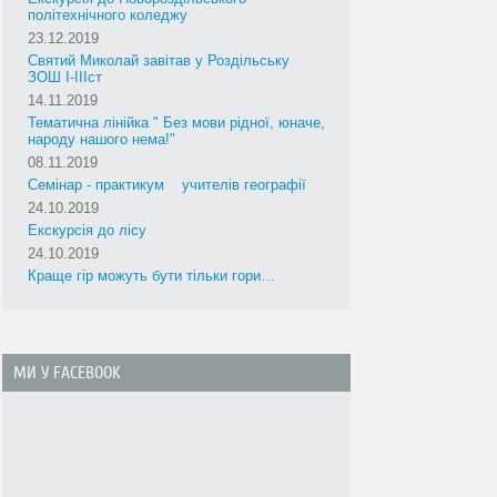
політехнічного коледжу
23.12.2019
Святий Миколай завітав у Роздільську
ЗОШ І-ІІІст
14.11.2019
Тематична лінійка " Без мови рідної, юначе,
народу нашого нема!"
08.11.2019
Cемінар - практикум учителів географії
24.10.2019
Екскурсія до лісу
24.10.2019
Краще гір можуть бути тільки гори…
МИ У FACEBOOK