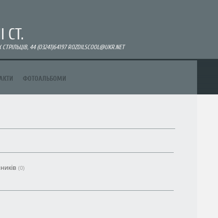
 СТ.
СТРІЛЬЦІВ, 44 (03241)64197 ROZDILSCOOL@UKR.NET
АКТИ
ФОТОАЛЬБОМИ
ників
(0)