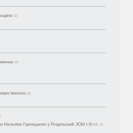
воцвіти
(0)
евченка
(0)
имира Івасюка
(0)
)
а Наталією Гурницькою у Роздільській ЗОШ I-III cт.
(0)