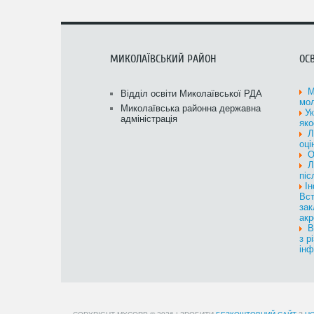
МИКОЛАЇВСЬКИЙ РАЙОН
ОСВ
Мі
Відділ освіти Миколаївської РДА
мол
Миколаївська районна державна
У
адміністрація
яко
Л
оці
О
Л
піс
І
Вст
зак
акр
Вс
з р
інф