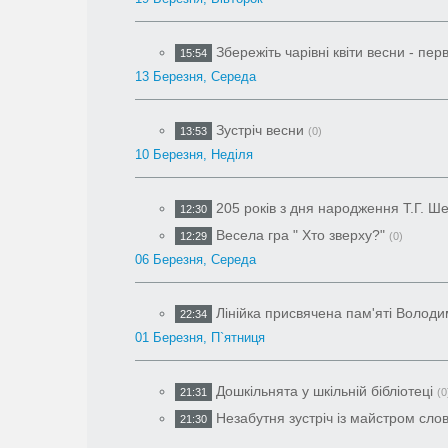
Збережіть чарівні квіти весни - пер
15:54
13 Березня, Середа
Зустріч весни
13:53
(0)
10 Березня, Неділя
205 років з дня народження Т.Г. Ш
12:30
Весела гра " Хто зверху?"
12:29
(0)
06 Березня, Середа
Лінійка присвячена пам'яті Волод
22:34
01 Березня, П`ятниця
Дошкільнята у шкільній бібліотеці
21:31
(0
Незабутня зустріч із майстром слов
21:30