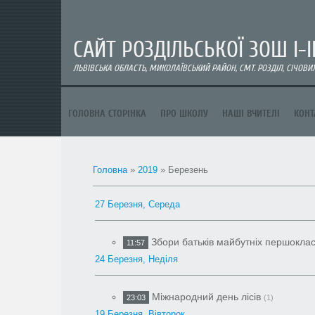
CАЙТ РОЗДІЛЬСЬКОЇ ЗОШ І-ІІІ
ЛЬВІВСЬКА ОБЛАСТЬ, МИКОЛАЇВСЬКИЙ РАЙОН, СМТ. РОЗДІЛ, СІЧОВИХ 
ГОЛОВНА СТОРІНКА
ПРО ШКОЛУ
НАШІ ВЧИТЕЛІ
КОНТ
Головна
»
2019
»
Березень
27 Березня, Середа
Збори батьків майбутніх першоклас
11:57
24 Березня, Неділя
Міжнародний день лісів
23:03
(1)
19 Березня, Вівторок