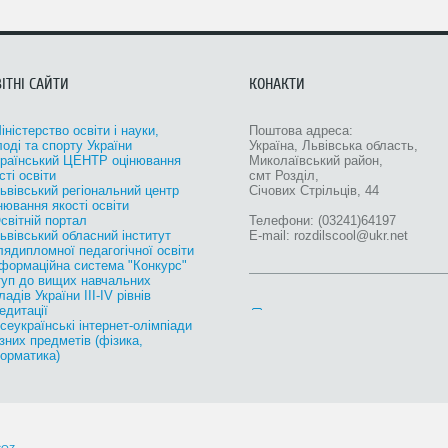
ІТНІ САЙТИ
КОНАКТИ
ністерство oсвіти і науки,
Поштова адреса:
оді та спорту України
Україна, Львівська область,
країнський ЦЕНТР оцінювання
Миколаївський район,
сті освіти
смт Розділ,
ьвівський регіональний центр
Січових Стрільців, 44
нювання якості освіти
світній портал
Телефони: (03241)64197
ьвівський обласний інститут
E-mail: rozdilscool@ukr.net
лядипломної педагогічної освіти
нформаційна система "Конкурс"
уп до вищих навчальних
ладів України III-IV рівнів
едитації
еукраїнські інтернет-олімпіади
ізних предметів (фізика,
орматика)