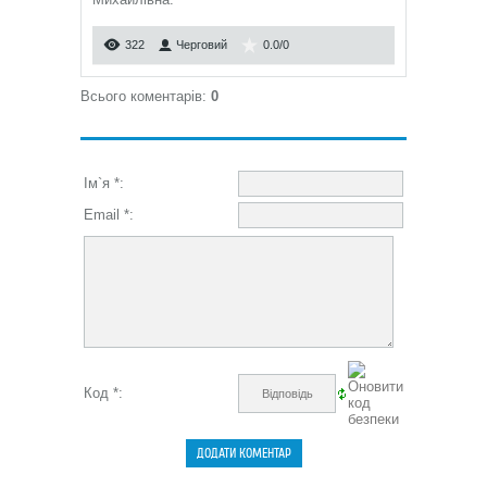
322
Черговий
0.0
/
0
Всього коментарів
:
0
Ім`я *:
Email *:
Код *: