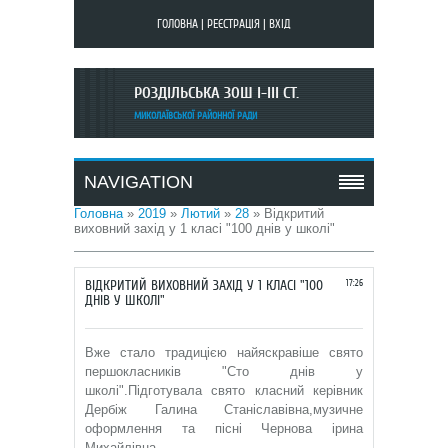
ГОЛОВНА
|
РЕЄСТРАЦІЯ
|
ВХІД
РОЗДІЛЬСЬКА ЗОШ I-III СТ.
МИКОЛАЇВСЬКОЇ РАЙОННОЇ РАДИ
NAVIGATION
Головна
»
2019
»
Лютий
»
28
» Відкритий
виховний захід у 1 класі "100 днів у школі"
ВІДКРИТИЙ ВИХОВНИЙ ЗАХІД У 1 КЛАСІ "100
17:26
ДНІВ У ШКОЛІ"
Вже стало традицією найяскравіше свято
першокласників "Сто днів у
школі".Підготувала свято класний керівник
Дербіж Галина Станіславівна,музичне
оформлення та пісні Чернова ірина
Михайлівна.