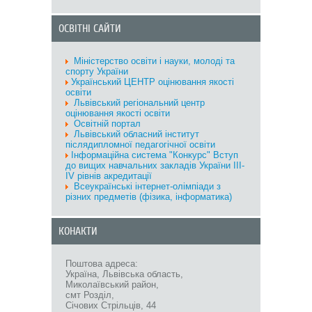
ОСВІТНІ САЙТИ
Міністерство oсвіти і науки, молоді та
спорту України
Український ЦЕНТР оцінювання якості
освіти
Львівський регіональний центр
оцінювання якості освіти
Освітній портал
Львівський обласний інститут
післядипломної педагогічної освіти
Інформаційна система "Конкурс" Вступ
до вищих навчальних закладів України III-
IV рівнів акредитації
Всеукраїнські інтернет-олімпіади з
різних предметів (фізика, інформатика)
КОНАКТИ
Поштова адреса:
Україна, Львівська область,
Миколаївський район,
смт Розділ,
Січових Стрільців, 44