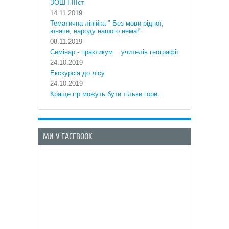
ЗОШ І-ІІІст
14.11.2019
Тематична лінійка " Без мови рідної,
юначе, народу нашого нема!"
08.11.2019
Cемінар - практикум учителів географії
24.10.2019
Екскурсія до лісу
24.10.2019
Краще гір можуть бути тільки гори…
МИ У FACEBOOK