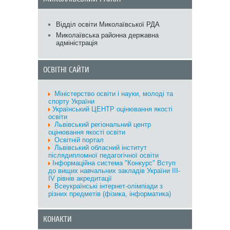
Відділ освіти Миколаївської РДА
Миколаївська районна державна
адміністрація
ОСВІТНІ САЙТИ
Міністерство oсвіти і науки, молоді та
спорту України
Український ЦЕНТР оцінювання якості
освіти
Львівський регіональний центр
оцінювання якості освіти
Освітній портал
Львівський обласний інститут
післядипломної педагогічної освіти
Інформаційна система "Конкурс" Вступ
до вищих навчальних закладів України III-
IV рівнів акредитації
Всеукраїнські інтернет-олімпіади з
різних предметів (фізика, інформатика)
КОНАКТИ