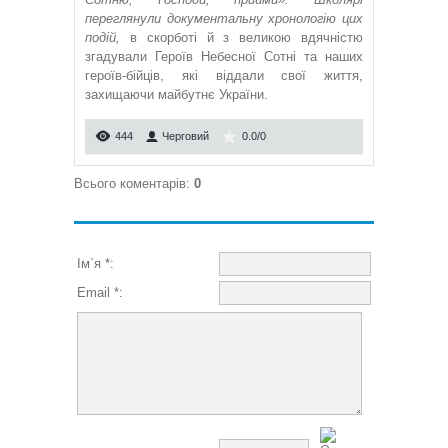
переглянули документальну хронологію цих
подій,
в скорботі й з великою вдячністю
згадували Героїв Небесної Сотні та наших
героїв-бійців, які віддали свої життя,
захищаючи майбутнє України.
444
Черговий
0.0
/
0
Всього коментарів
:
0
Ім`я *:
Email *: