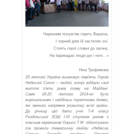
Червоним полум’ям горить Вкраїна,
І чорний дим їй застеляє очі.
Стоять герої славні до загину,
На барикадах люди дні і ночі…»
Ніна Трофимова
20 лютого Україна вшановує пам'ять Героїв
Небесної Сотні – людей, котрі віддали свої
життя п'ять років тому на Майдані.
Саме 18-20 лютого 2014-го були
вирішальними і найбільш трагічними днями,
які змінили напрямок розвитку всієї країни.
До річниці цієї дати учні 7-А класу
Роздільської ЗОШ І-ІІІ ступенів разом з
класним керівником Оприск Т.М. підготували
та провели тематичну лінійку «Небесну
Сотню, Господи, прийми». Школярі