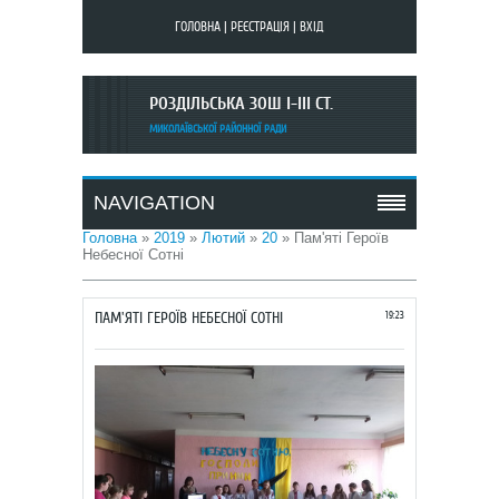
ГОЛОВНА
|
РЕЄСТРАЦІЯ
|
ВХІД
РОЗДІЛЬСЬКА ЗОШ I-III СТ.
МИКОЛАЇВСЬКОЇ РАЙОННОЇ РАДИ
NAVIGATION
Головна
»
2019
»
Лютий
»
20
» Пам'яті Героїв
Небесної Сотні
ПАМ'ЯТІ ГЕРОЇВ НЕБЕСНОЇ СОТНІ
19:23