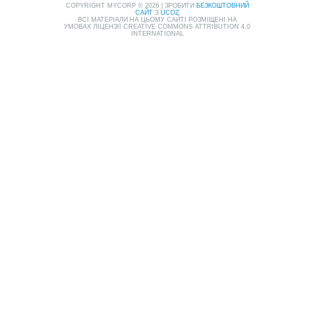
COPYRIGHT MYCORP © 2026
|
ЗРОБИТИ
БЕЗКОШТОВНИЙ
САЙТ
З
UCOZ
ВСІ МАТЕРІАЛИ НА ЦЬОМУ САЙТІ РОЗМІЩЕНІ НА
УМОВАХ ЛІЦЕНЗІЇ CREATIVE COMMONS ATTRIBUTION 4.0
INTERNATIONAL