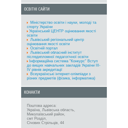
ОСВІТНІ САЙТИ
Міністерство oсвіти і науки, молоді та
спорту України
Український ЦЕНТР оцінювання якості
освіти
Львівський регіональний центр
оцінювання якості освіти
Освітній портал
Львівський обласний інститут
післядипломної педагогічної освіти
Інформаційна система "Конкурс" Вступ
до вищих навчальних закладів України III-
IV рівнів акредитації
Всеукраїнські інтернет-олімпіади з
різних предметів (фізика, інформатика)
КОНАКТИ
Поштова адреса:
Україна, Львівська область,
Миколаївський район,
смт Розділ,
Січових Стрільців, 44